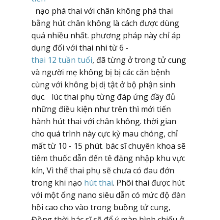
nạo phá thai với chân không phá thai
bằng hút chân không là cách được dùng
quá nhiều nhất. phương pháp này chỉ áp
dụng đối với thai nhi từ 6 -
thai 12 tuần tuổi
, đã từng ở trong tử cung
và người mẹ không bị bị các căn bệnh
cùng với không bị dị tật ở bộ phận sinh
dục. lúc thai phụ từng đáp ứng đầy đủ
những điều kiện như trên thì mới tiến
hành hút thai với chân không. thời gian
cho quá trình này cực kỳ mau chóng, chỉ
mất từ 10 - 15 phút. bác sĩ chuyên khoa sẽ
tiêm thuốc dẫn đến tê đăng nhập khu vực
kín, Vì thế thai phụ sẽ chưa có đau đớn
trong khi nạo
hút thai
. Phôi thai được hút
với một ống nano siêu dẫn có mức độ đàn
hồi cao cho vào trong buồng tử cung,
Đồng thời bác sĩ sẽ để ý màn hình chiếu ở