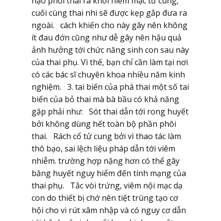
nạo phôi thai ra khỏi niêm mạc tử cung,
cuối cùng thai nhi sẽ được kẹp gắp đưa ra
ngoài. cách khiến cho này gây nên không
ít đau đớn cũng như dễ gây nên hậu quả
ảnh hưởng tới chức năng sinh con sau này
của thai phụ. Vì thế, bạn chỉ cần làm tại nơi
có các bác sĩ chuyên khoa nhiều năm kinh
nghiệm. 3. tai biến của phá thai một số tai
biến của bỏ thai mà bà bầu có khả năng
gặp phải như: Sót thai dẫn tới rong huyết
bởi không dùng hết toàn bộ phần phôi
thai. Rách cổ tử cung bởi vì thao tác làm
thô bạo, sai lệch liệu pháp dẫn tới viêm
nhiễm. trường hợp nặng hơn có thể gây
băng huyết nguy hiểm đến tính mạng của
thai phụ. Tắc vòi trứng, viêm nội mạc dạ
con do thiết bị chớ nên tiệt trùng tạo cơ
hội cho vi rút xâm nhập và có nguy cơ dẫn